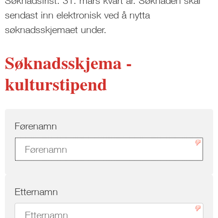
Søknadsfrist: 31. mars kvart år. Søknaden skal
sendast inn elektronisk ved å nytta
søknadsskjemaet under.
Søknadsskjema -
kulturstipend
Førenamn
Etternamn