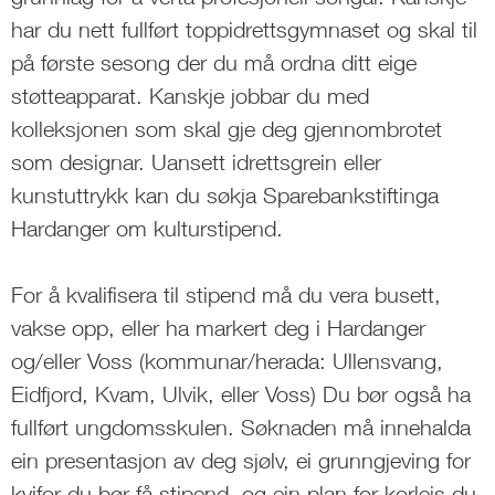
har du nett fullført toppidrettsgymnaset og skal til
på første sesong der du må ordna ditt eige
støtteapparat. Kanskje jobbar du med
kolleksjonen som skal gje deg gjennombrotet
som designar. Uansett idrettsgrein eller
kunstuttrykk kan du søkja Sparebankstiftinga
Hardanger om kulturstipend.
For å kvalifisera til stipend må du vera busett,
vakse opp, eller ha markert deg i Hardanger
og/eller Voss (kommunar/herada: Ullensvang,
Eidfjord, Kvam, Ulvik, eller Voss) Du bør også ha
fullført ungdomsskulen. Søknaden må innehalda
ein presentasjon av deg sjølv, ei grunngjeving for
kvifor du bør få stipend, og ein plan for korleis du