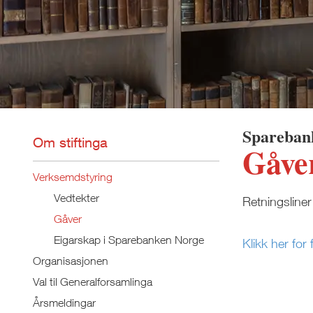
Spareban
Om stiftinga
Gåve
Verksemdstyring
Vedtekter
Retningsliner 
Gåver
Eigarskap i Sparebanken Norge
Klikk her fo
Organisasjonen
Val til Generalforsamlinga
Årsmeldingar