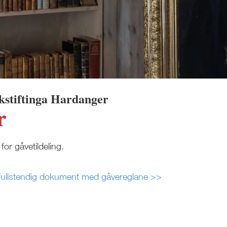
kstiftinga Hardanger
r
for gåvetildeling.
r fullstendig dokument med gåvereglane >>