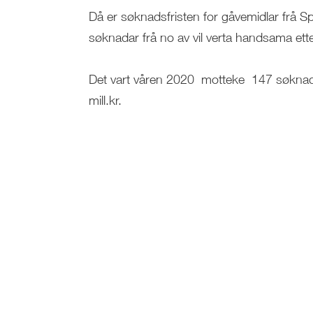
Då er søknadsfristen for gåvemidlar frå S
søknadar frå no av vil verta handsama ett
Det vart våren 2020 motteke 147 søknader
mill.kr.