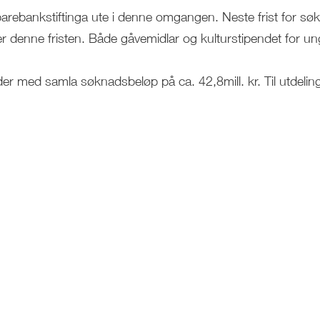
parebankstiftinga ute i denne omgangen. Neste frist for sø
er denne fristen. Både gåvemidlar og kulturstipendet for u
 med samla søknadsbeløp på ca. 42,8mill. kr. Til utdeling